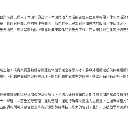
台灣可說已邁入了休閒化的社會，休閒與個人生活的各個層面息息相關，休閒生活滿
會，政府對休閒活動的投注與關心，顯然趕不上民眾對休閒需求的殷切。在這情況下
重要途徑，應該是現階段推廣運動健康與休閒的重要工作，而大學院校在此即扮演著
導為發展主軸。培育具備運動健身與運動休閒學識之專業人才，將戶外運動遊憩與休閒運
執行、運動休閒俱樂部經營管理、體育運動場館規劃與經營、運動用品行銷企劃、體
程著重管理理論與休閒遊憩基礎課程，並結合通教育學院之創造思考問題解決及科技
大一課程，並著重遊憩管理、運動管理、運動行銷等技術能力之精進，在通識課程方
四的課程則著重整合就業時客訴應對與接待技巧能力的培訓。此外，亦鼓勵學生跨系