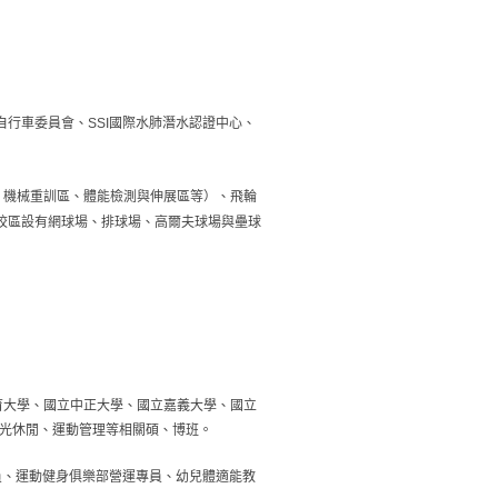
自行車委員會、
國際水肺潛水認證中心、
SSI
、機械重訓區、體能檢測與伸展區等）、飛輪
校區設有網球場、排球場、高爾夫球場與壘球
育大學、國立中正大學、國立嘉義大學、國立
觀光休閒、運動管理等相關碩、博班。
操員、運動健身俱樂部營運專員、幼兒體適能教