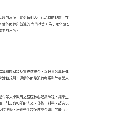
意度的高低，關係著個人生活品質的良窳。在
，當休閒參與普遍於 台灣社會，為了讓休閒也
重要的角色。
動指導相關理論及實務做結合，以培養各專項運
育活動規劃、運動休閒旅遊行程規劃等專業人
整合等大學教育之基礎核心通識課程，讓學生
面，則加強相關的人文、藝術、科學、語言以
及院選修，培養學生跨領域整合運用的能力，