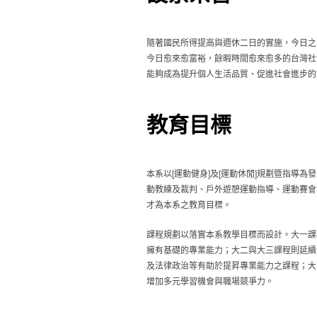
隨著國民所得提高與週休二日的實施，今日之
今日愈來愈富裕，餘暇時間愈來愈多的台灣社
能夠成為提升個人生活品質、促進社會進步的
教育目標
本系以[運動健身]及[運動休閒]規劃暨指
動教練及裁判、戶外遊憩運動指導、運動賽會
才為本系之教育目標。
課程規劃以落實本系教學目標而設計。大一課
擁有基礎的專業能力；大二與大三課程則延續
及法律政治等有助於提昇專業能力之課程；大
增加多元學習機會與職場競爭力。