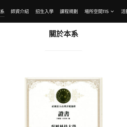
系
師資介紹
招生入學
課程規劃
場所空間115
活
關於本系