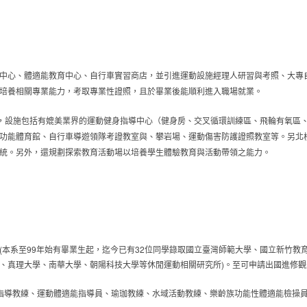
中心、體適能教育中心、自行車實習商店，並引進運動設施經理人研習與考照、大專
培養相關專業能力，考取專業性證照，且於畢業後能順利進入職場就業。
，設施包括有媲美業界的運動健身指導中心（健身房、交叉循環訓練區、飛輪有氧區
功能體育館、自行車導遊領隊考證教室與、攀岩場、運動傷害防護證照教室等。另北
統。另外，還規劃探索教育活動場以培養學生體驗教育與活動帶領之能力。
(本系至99年始有畢業生起，迄今已有32位同學錄取國立臺灣師範大學、國立新竹教
、真理大學、南華大學、朝陽科技大學等休閒運動相關研究所)。至可申請出國進修
、健身指導教練、運動體適能指導員、瑜珈教練、水域活動教練、樂齡族功能性體適能檢