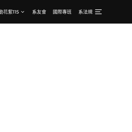
動花絮115
系友會
國際專班
系法規