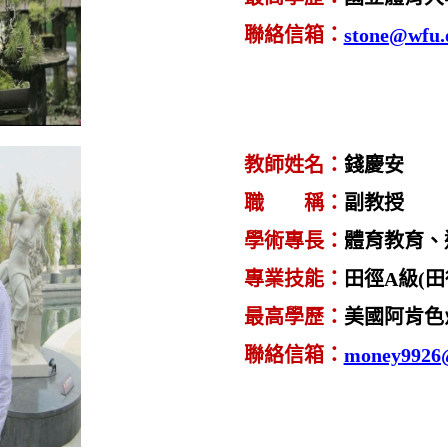
聯絡信箱
：
stone@wfu.
教師姓名
：
錢慶安
職 稱
：
副
教授
學術專長
：
體育教育、
專業技能
：
田徑
A
級
(
田
最高學歷
：
美國阿肯色
聯絡信箱
：
money9926