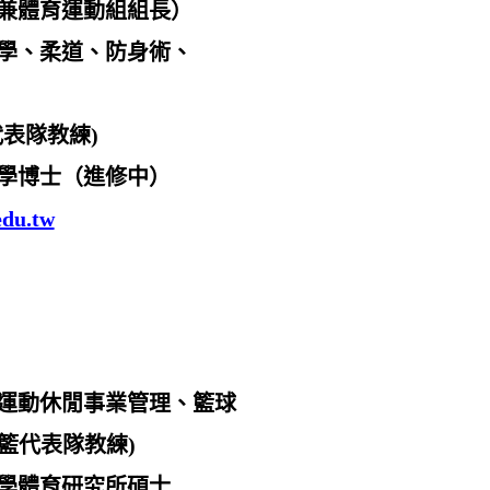
兼體育
運動組組長
）
學、柔道、防身術、
代表隊教練
)
學博士（進修中）
edu.tw
運動休閒事業管理、籃球
籃代表隊教練
)
學體育研究所碩士