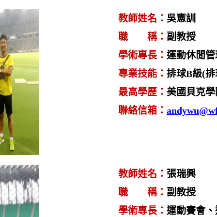
教師姓名
：
吳憲訓
職 稱
：
副
教授
學術專長
：
運動休閒管
專業技能
：
排球
B
級
(
排
最高學歷
：
美國貝克學
聯絡信箱
：
andywu@wf
教師姓名
：
張瑞興
職 稱
：
副教授
學術專長
：
運動賽會、