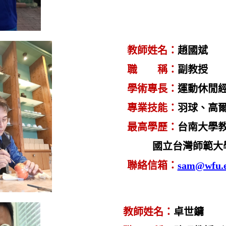
教師姓名
：
趙國斌
職 稱：
副教授
學術專長：
運動休閒
專業技能
：
羽球、
高
最高學歷
：
台南大學
國立台灣師範大學
聯絡信箱
：
sam@wfu.e
教師姓名
：
卓世鏞