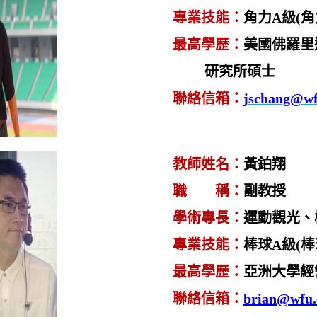
專業技能
：
角力
A
級
(
角
最高學歷
：
美國佛羅里
研究所碩士
聯絡信箱
：
jschang@wf
教師姓名
：
黃鉑
翔
職 稱
：
副
教授
學術專長
：
運動觀光、
專業技能
：
棒球
A
級
(
棒
最高學歷
：
亞洲大學經
聯絡信箱
：
brian@wfu.