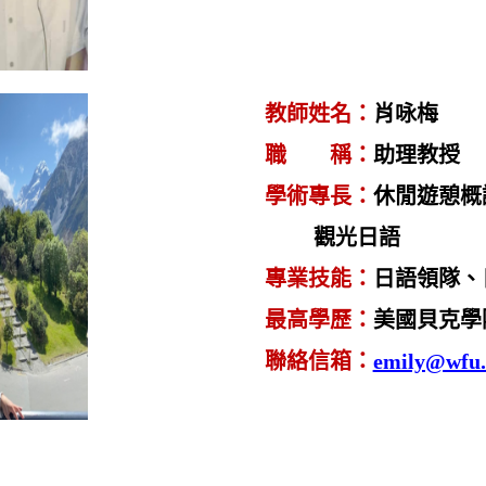
教師姓名
：
肖咏梅
職 稱
：
助理教授
學術專長
：
休閒遊憩概
觀光日語
專業技能
：
日語領隊、
最高學歷
：
美國貝克學
聯絡信箱
：
emily@wfu.