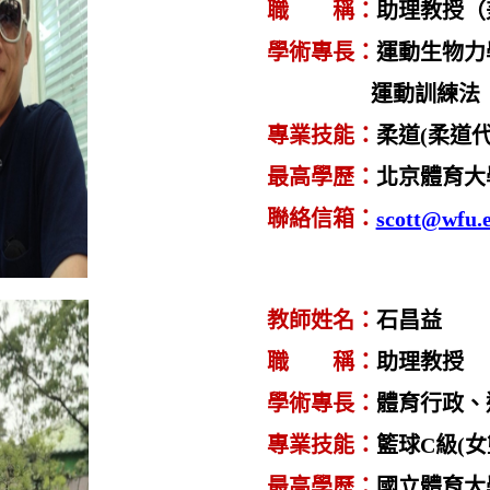
職 稱
：
助理
教授
（
學術專長
：
運動生物力
運動訓練法
專業技能
：
柔道
(
柔道
最高學歷
：
北京體育大
聯絡信箱
：
scott@wfu.
教師姓名
：
石昌益
職 稱
：
助理
教授
學術專長
：
體育行政、
專業技能
：
籃球
C
級
(
女
最高學歷
：
國立體育大