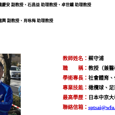
錢慶安 副教授、石昌益 助理教授、卓世鏞 助理教授
瑞興 副教授、肖咏梅 助理教授
教師姓名
：
蔡守浦
職 稱：
教授（兼醫
學術專長
：
社會體育、
專業技能：
橄
欖球、足
最高學歷：
日本中京大
聯絡信箱：
sptsai@wfu