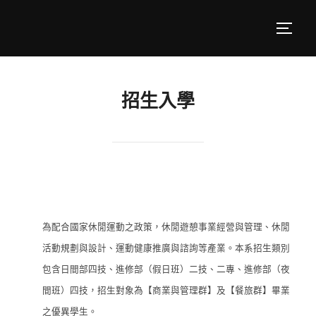
招生入學
為配合國家休閒運動之政策，休閒遊憩事業經營與管理、休閒
活動規劃與設計、運動健康推廣與諮詢等產業。本系招生類別
包含日間部四技、進修部（假日班）二技、二專、進修部（夜
間班）四技，招生對象為【商業與管理群】及【餐旅群】畢業
之優異學生。